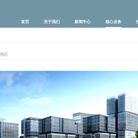
首页
关于我们
新闻中心
核心业务
地区