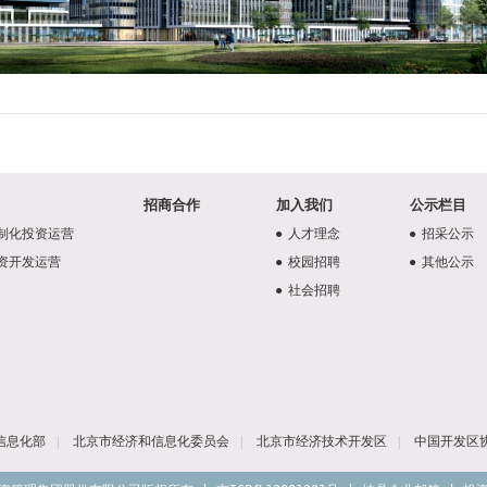
招商合作
加入我们
公示栏目
制化投资运营
●
人才理念
●
招采公示
资开发运营
●
校园招聘
●
其他公示
●
社会招聘
信息化部
|
北京市经济和信息化委员会
|
北京市经济技术开发区
|
中国开发区