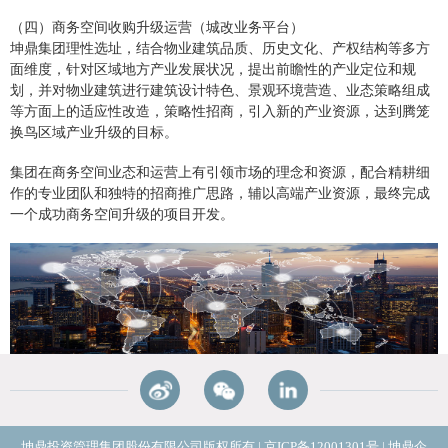
（四）商务空间收购升级运营（城改业务平台）
坤鼎集团理性选址，结合物业建筑品质、历史文化、产权结构等多方
面维度，针对区域地方产业发展状况，提出前瞻性的产业定位和规
划，并对物业建筑进行建筑设计特色、景观环境营造、业态策略组成
等方面上的适应性改造，策略性招商，引入新的产业资源，达到腾笼
换鸟区域产业升级的目标。
集团在商务空间业态和运营上有引领市场的理念和资源，配合精耕细
作的专业团队和独特的招商推广思路，辅以高端产业资源，最终完成
一个成功商务空间升级的项目开发。
坤鼎投资管理集团股份有限公司版权所有
|
京ICP备12001301号
|
坤鼎企