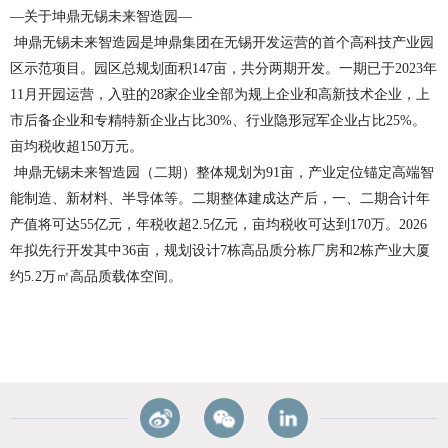
—关于坤鼎无锡未来智造园—
坤鼎无锡未来智造园是坤鼎集团在无锡开发运营的首个高科技产业园
区示范项目。园区总规划面积147亩，共分两期开发。一期已于2023年
11月开园运营，入驻的28家企业全部为规上企业和高新技术企业，上
市后备企业和专精特新企业占比30%、行业隐形冠军企业占比25%。
亩均税收超150万元。
坤鼎无锡未来智造园（二期）整体规划为91亩，产业定位锚定高端智
能制造、新材料、半导体等。二期整体建成达产后，一、二期合计年
产值将可达55亿元，年税收超2.5亿元，亩均税收可达到170万。2026
年拟先行开发其中36亩，规划设计7栋高品质分栋厂房和2栋产业大厦
约5.2万㎡高品质载体空间。