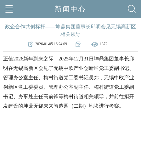
新闻中心
政企合作共创标杆——坤鼎集团董事长邱明会见无锡高新区
相关领导
2026-01-05 16:24:09
1872
正值2026新年到来之际，2025年12月31日坤鼎集团董事长邱
明在无锡高新区会见了无锡中欧产业创新区党工委副书记、
管理办公室主任、梅村街道党工委书记吴炜，无锡中欧产业
创新区党工委委员、管理办公室副主任、梅村街道党工委副
书记、办事处主任高前锋等梅村街道相关领导，并前往拟开
发建设的坤鼎无锡未来智造园（二期）地块进行考察。