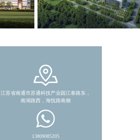
江苏省南通市苏通科技产业园江泰路东，
南湖路西，海悦路南侧
13809085205