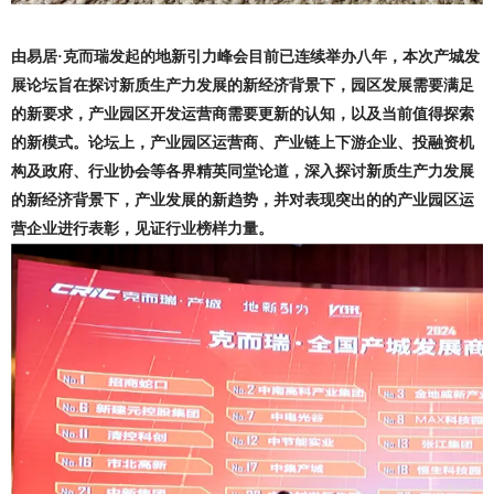
由易居·克而瑞发起的地新引力峰会目前已连续举办八年，本次产城发
展论坛旨在探讨新质生产力发展的新经济背景下，园区发展需要满足
的新要求，产业园区开发运营商需要更新的认知，以及当前值得探索
的新模式。论坛上，产业园区运营商、产业链上下游企业、投融资机
构及政府、行业协会等各界精英同堂论道，深入探讨新质生产力发展
的新经济背景下，产业发展的新趋势，并对表现突出的的产业园区运
营企业进行表彰，见证行业榜样力量。