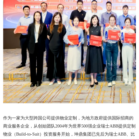
作为一家为大型跨国公司提供物业定制，为地方政府提供国际招商的
商业服务企业，从创始团队2004年为世界500强企业瑞士ABB提供定制
物业（Build-to-Suit）投资服务开始，坤鼎集团已先后为瑞士ABB、比