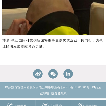
坤鼎
·镇江国际科技创新园将携手更多优质企业一路同行，
为
镇
江区域发展贡献坤鼎力量
。
坤鼎投资管理集团股份有限公司版权所有
|
京ICP备12001301号
|
坤鼎企
业邮箱
|
投资者关系
在线咨询
招商热线
寻找空间