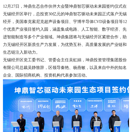
12月27日，坤鼎生态合作伙伴大会暨坤鼎智芯驱动未来园签约仪式在
无锡经开区举行，总投资30亿元的坤鼎智芯驱动未来园正式落户无锡
经开，美国泰克索尼克超声设备项目、宇博半导体CVD设备项目等12
个优质产业项目签约入园，涵盖集成电路、人工智能、数字经济、先
进智能制造等多个产业领域。坤鼎集团将与无锡经开区紧密合作，助
力无锡经开区新质生产力发展，为优势互补、高质量发展的产业链和
生态链注入新动力。
无锡经开区党工委书记、管委会主任吴虹娟，坤鼎投资管理集团股份
有限公司总裁吴静致辞，区领导秦艳、杨燕敏，以及来自中外的知名
企业、国际招商机构、投资机构代表参加活动。